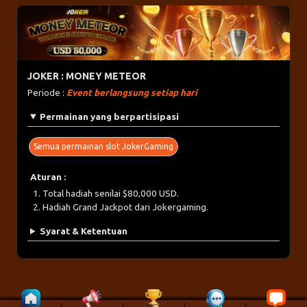
JOKER : MONEY METEOR
Periode :
Event berlangsung setiap hari
Permainan yang berpartisipasi
Semua permainan slot JokerGaming
Aturan :
Total hadiah senilai $80,000 USD.
Hadiah Grand Jackpot dari Jokergaming.
Syarat & Ketentuan