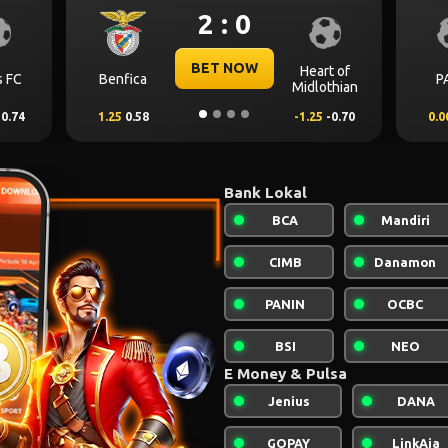
2 : 0
BET NOW
Heart of
s FC
Benfica
P
Midlothian
-0.74
1.25
0.58
-1.25
-0.70
0.0
Bank Lokal
BCA
Mandiri
CIMB
Danamon
PANIN
OCBC
BSI
NEO
E Money & Pulsa
Jenius
DANA
GOPAY
LinkAja