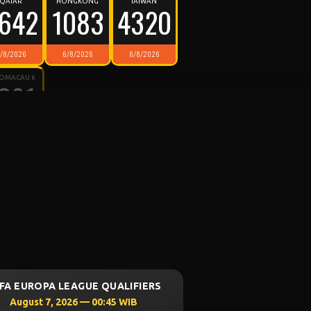
QATAR
HONGKONG
TAIWAN
642
1083
4320
/8/2026
6/8/2026
6/8/2026
OMACAU 6
391
/8/2026
FA EUROPA LEAGUE QUALIFIERS
August 7, 2026 — 00:45 WIB