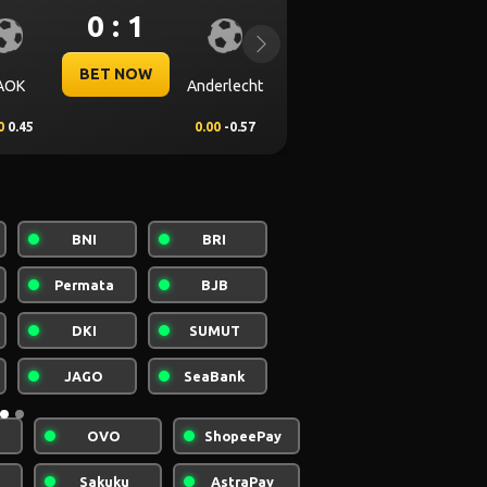
0 : 1
Next
BET NOW
AOK
Anderlecht
0
0.45
0.00
-0.57
BNI
BRI
Permata
BJB
DKI
SUMUT
JAGO
SeaBank
OVO
ShopeePay
Sakuku
AstraPay