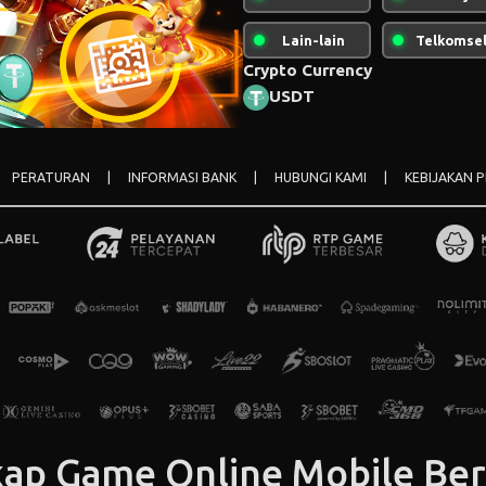
Lain-lain
Telkomse
Crypto Currency
USDT
PERATURAN
|
INFORMASI BANK
|
HUBUNGI KAMI
|
KEBIJAKAN P
kap Game Online Mobile Ber