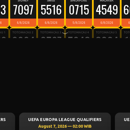
O
SYDNEY
SWISS
SINGAPORE
MALAYSIA
53
7097
5516
0715
4549
6
26
6/8/2026
6/8/2026
5/8/2026
6/8/2026
6
AU 1
TOTOMACAU 2
TOTOMACAU 3
TOTOMACAU 4
TOTOMACAU 5
TOT
29
9894
0597
5843
3064
1
26
6/8/2026
6/8/2026
6/8/2026
6/8/2026
6
ERS
UEFA EUROPA LEAGUE QUALIFIERS
UE
August 7, 2026 — 02:00 WIB