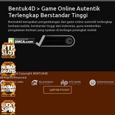
Bentuk4D > Game Online Autentik
Terlengkap Berstandar Tinggi
Bentuk4d
merupakan pengembangan dari game online autentik terlengkap
berbasis mobile, berstandar tinggi dari Indonesia, guna memberikan
pengalaman bermain yang nyaman di berbagai perangkat mobile.
© 2015 - 2026 Copyright BENTUK4D.
All Rights Reserved.
LAPOR PUSAT