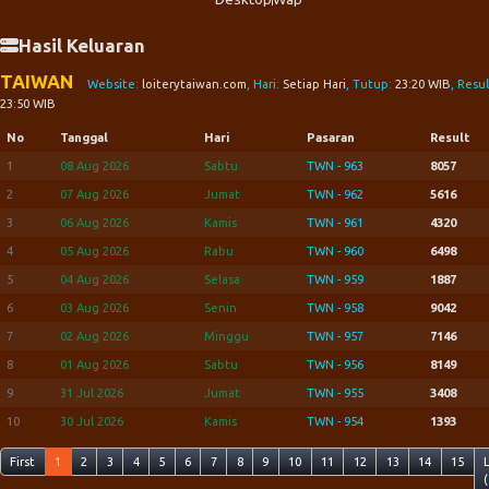
Hasil Keluaran
TAIWAN
Website:
loiterytaiwan.com
, Hari:
Setiap Hari
, Tutup:
23:20 WIB
, Resul
23:50 WIB
No
Tanggal
Hari
Pasaran
Result
1
08 Aug 2026
Sabtu
TWN - 963
8057
2
07 Aug 2026
Jumat
TWN - 962
5616
3
06 Aug 2026
Kamis
TWN - 961
4320
4
05 Aug 2026
Rabu
TWN - 960
6498
5
04 Aug 2026
Selasa
TWN - 959
1887
6
03 Aug 2026
Senin
TWN - 958
9042
7
02 Aug 2026
Minggu
TWN - 957
7146
8
01 Aug 2026
Sabtu
TWN - 956
8149
9
31 Jul 2026
Jumat
TWN - 955
3408
10
30 Jul 2026
Kamis
TWN - 954
1393
First
1
2
3
4
5
6
7
8
9
10
11
12
13
14
15
(