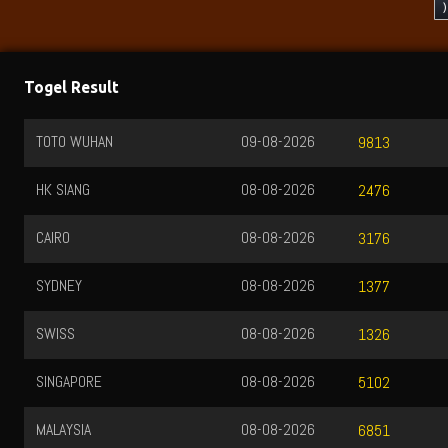
)
Togel Result
TOTO WUHAN
09-08-2026
9813
HK SIANG
08-08-2026
2476
CAIRO
08-08-2026
3176
SYDNEY
08-08-2026
1377
SWISS
08-08-2026
1326
SINGAPORE
08-08-2026
5102
MALAYSIA
08-08-2026
6851