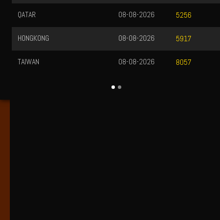
QATAR
08-08-2026
5256
HONGKONG
08-08-2026
5917
TAIWAN
08-08-2026
8057