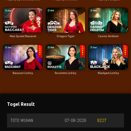
Max Speed Baccarat
Dragon Tiger
Casino Holdem
Baccarat Lobby
Roulette Lobby
Blackjack Lobby
Togel Result
TOTO WUHAN
07-08-2026
9227