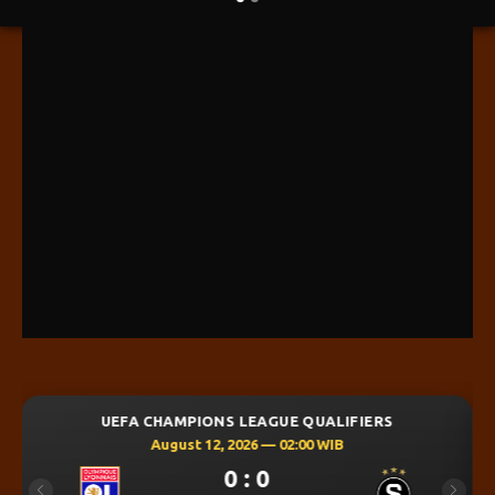
ALIFIERS
UEFA CHAMPIONS LEAGUE QUALIFI
WIB
August 12, 2026 — 01:30 WIB
0 : 0
Previous
Next