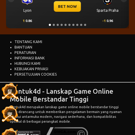
BET NOW
Sparta Praha
SK Sturm Graz
F
-1
0.96
-0.5
0.95
TENTANG KAMI
BANTUAN
PERATURAN
INFORMASI BANK
HUBUNGI KAMI
KEBIJAKAN PRIVASI
PERSETUJUAN COOKIES
Bentuk4d - Lanskap Game Online
Mobile Berstandar Tinggi
Bentuk4d
merupakan lanskap game online mobile berstandar tinggi
yang dirancang untuk memberikan pengalaman bermain yang nyaman
melalui antarmuka modern, navigasi sederhana, dan kompatibilitas
optimal di berbagai perangkat mobile.